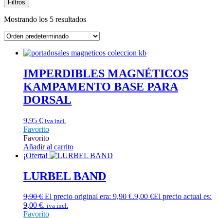
Filtros
Mostrando los 5 resultados
IMPERDIBLES MAGNÉTICOS
KAMPAMENTO BASE PARA
DORSAL
9,95
€
iva incl.
Favorito
Favorito
Añadir al carrito
¡Oferta!
LURBEL BAND
9,90
€
El precio original era: 9,90 €.
9,00
€
El precio actual es:
9,00 €.
iva incl.
Favorito