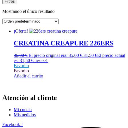
Filtros
Mostrando el único resultado
¡Oferta!
CREATINA CREAPURE 226ERS
35,00
€
El precio original era: 35,00 €.
31,50
€
El precio actual
es: 31,50 €.
iva incl.
Favorito
Favorito
Añadir al carrito
Atención al cliente
Mi cuenta
Mis pedidos
Facebook-f