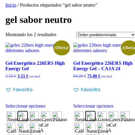
Inicio
/ Productos etiquetados “gel sabor neutro”
gel sabor neutro
Mostrando los 2 resultados
¡Oferta!
¡Oferta
Gel Energético 226ERS High
Gel Energético 226ERS High
Energy Gel
Energy Gel – CAJA 24
3,50
€
3,15
€
84,00
€
75,00
€
iva incl.
iva incl.
Favorito
Favorito
Seleccionar opciones
Seleccionar opciones