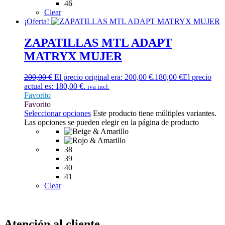
46
Clear
¡Oferta!
ZAPATILLAS MTL ADAPT
MATRYX MUJER
200,00
€
El precio original era: 200,00 €.
180,00
€
El precio
actual es: 180,00 €.
iva incl.
Favorito
Favorito
Seleccionar opciones
Este producto tiene múltiples variantes.
Las opciones se pueden elegir en la página de producto
38
39
40
41
Clear
Atención al cliente