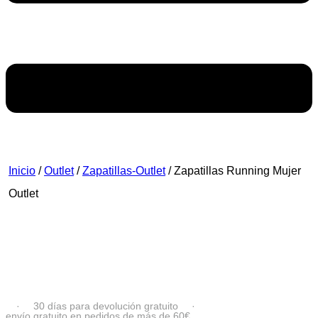
Inicio
/
Outlet
/
Zapatillas-Outlet
/ Zapatillas Running Mujer
Outlet
Zapatillas Running Mujer
Outlet
·
30 días para devolución gratuito
·
envío gratuito en pedidos de más de 60€