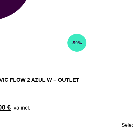
-50%
VIC FLOW 2 AZUL W – OUTLET
00
€
iva incl.
Sele