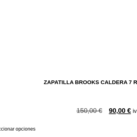
ZAPATILLA BROOKS CALDERA 7 
150,00
€
90,00
€
iv
ccionar opciones