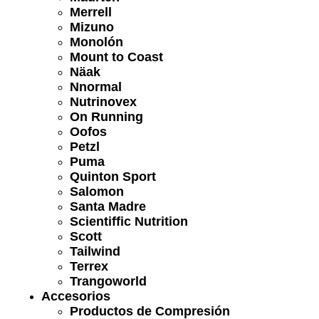
Merrell
Mizuno
Monolón
Mount to Coast
Näak
Nnormal
Nutrinovex
On Running
Oofos
Petzl
Puma
Quinton Sport
Salomon
Santa Madre
Scientiffic Nutrition
Scott
Tailwind
Terrex
Trangoworld
Accesorios
Productos de Compresión