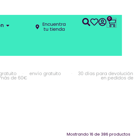
0
Encuentra
ón
tu tienda
·
envío gratuito
·
30 días para devolución gratuito
 60€
en pedidos de más de 6
Mostrando 16 de 386 productos