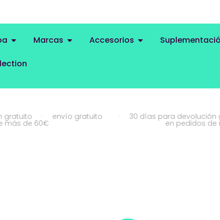
pa
Marcas
Accesorios
Suplementaci
lection
to
·
envío gratuito
·
30 días para devolución gratuito
e 60€
en pedidos de más de