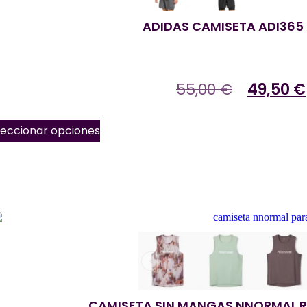
ADIDAS CAMISETA ADI365
55,00
€
49,50
€
leccionar opciones
‹
CAMISETA SIN MANGAS NNORMAL R