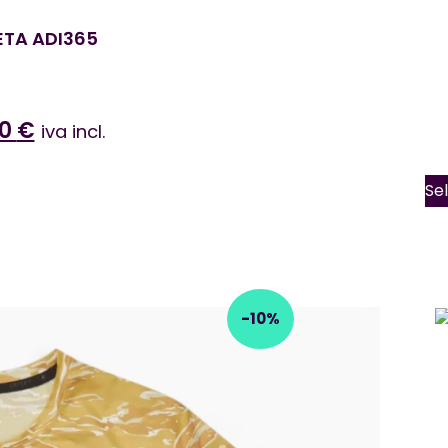
ETA ADI365
50
€
iva incl.
Se
-10%