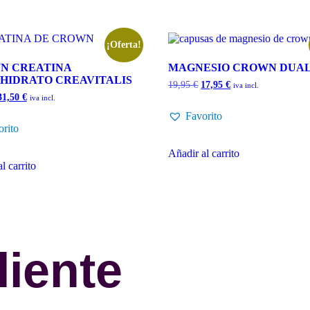
¡Oferta!
N CREATINA
MAGNESIO CROWN DUAL
HIDRATO CREAVITALIS
19,95
€
17,95
€
iva incl.
31,50
€
iva incl.
Favorito
orito
Añadir al carrito
l carrito
liente