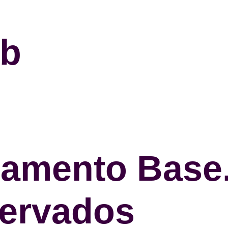
eb
amento Base.
servados