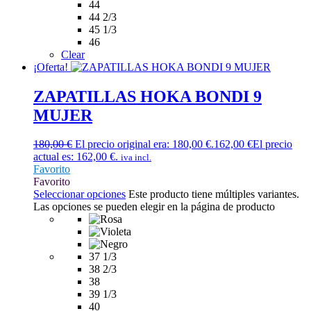
44
44 2/3
45 1/3
46
Clear
¡Oferta!
ZAPATILLAS HOKA BONDI 9
MUJER
180,00
€
El precio original era: 180,00 €.
162,00
€
El precio
actual es: 162,00 €.
iva incl.
Favorito
Favorito
Seleccionar opciones
Este producto tiene múltiples variantes.
Las opciones se pueden elegir en la página de producto
37 1/3
38 2/3
38
39 1/3
40