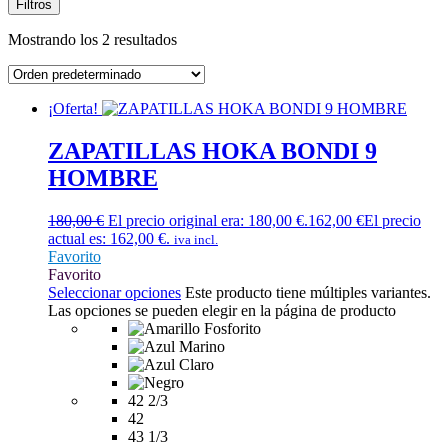
Filtros
Mostrando los 2 resultados
¡Oferta!
ZAPATILLAS HOKA BONDI 9
HOMBRE
180,00
€
El precio original era: 180,00 €.
162,00
€
El precio
actual es: 162,00 €.
iva incl.
Favorito
Favorito
Seleccionar opciones
Este producto tiene múltiples variantes.
Las opciones se pueden elegir en la página de producto
42 2/3
42
43 1/3