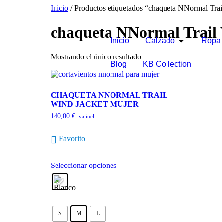
Inicio
/ Productos etiquetados “chaqueta NNormal Trai
chaqueta NNormal Trail
Inicio
Calzado
Ropa
Mostrando el único resultado
Blog
KB Collection
CHAQUETA NNORMAL TRAIL
WIND JACKET MUJER
140,00
€
iva incl.
Favorito
Seleccionar opciones
S
M
L