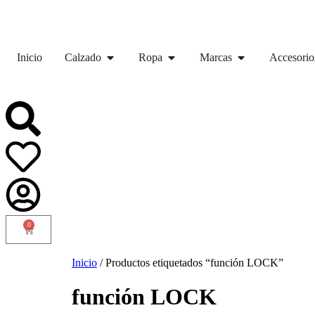
Inicio
Calzado
Ropa
Marcas
Accesorio
Encuentra tu tienda
0
Inicio
/ Productos etiquetados “función LOCK”
función LOCK