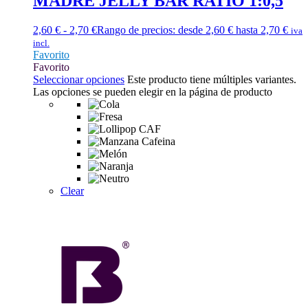
MADRE JELLY BAR RATIO 1:0,5
2,60
€
-
2,70
€
Rango de precios: desde 2,60 € hasta 2,70 €
iva
incl.
Favorito
Favorito
Seleccionar opciones
Este producto tiene múltiples variantes.
Las opciones se pueden elegir en la página de producto
Clear