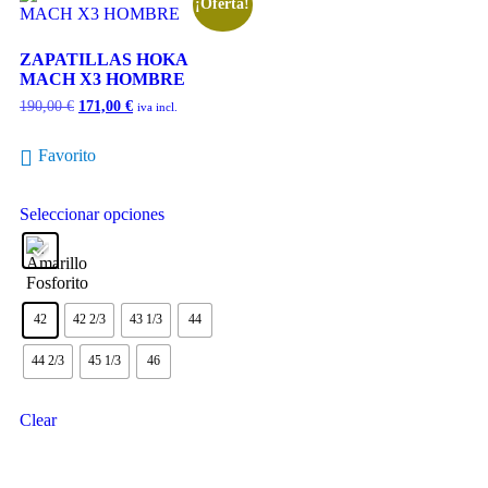
¡Oferta!
ZAPATILLAS HOKA
MACH X3 HOMBRE
190,00
€
171,00
€
iva incl.
Favorito
Seleccionar opciones
42
42 2/3
43 1/3
44
44 2/3
45 1/3
46
Clear