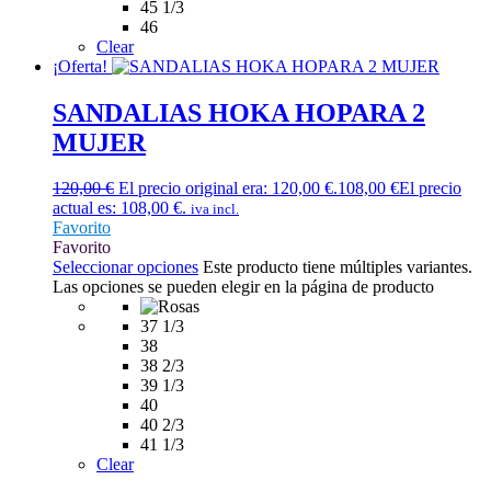
45 1/3
46
Clear
¡Oferta!
SANDALIAS HOKA HOPARA 2
MUJER
120,00
€
El precio original era: 120,00 €.
108,00
€
El precio
actual es: 108,00 €.
iva incl.
Favorito
Favorito
Seleccionar opciones
Este producto tiene múltiples variantes.
Las opciones se pueden elegir en la página de producto
37 1/3
38
38 2/3
39 1/3
40
40 2/3
41 1/3
Clear