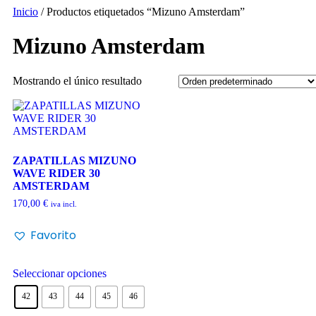
Inicio
/ Productos etiquetados “Mizuno Amsterdam”
Mizuno Amsterdam
Mostrando el único resultado
ZAPATILLAS MIZUNO
WAVE RIDER 30
AMSTERDAM
170,00
€
iva incl.
Favorito
Seleccionar opciones
42
43
44
45
46