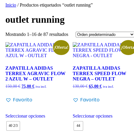
Inicio
/ Productos etiquetados “outlet running”
outlet running
Mostrando 1–16 de 87 resultados
¡Oferta!
¡Oferta
ZAPATILLA ADIDAS
ZAPATILLA ADIDAS
TERREX AGRAVIC FLOW
TERREX SPEED FLOW
2 AZUL W – OUTLET
NEGRA – OUTLET
150,00
€
75,00
€
130,00
€
65,00
€
iva incl.
iva incl.
Favorito
Favorito
Seleccionar opciones
Seleccionar opciones
40 2/3
44