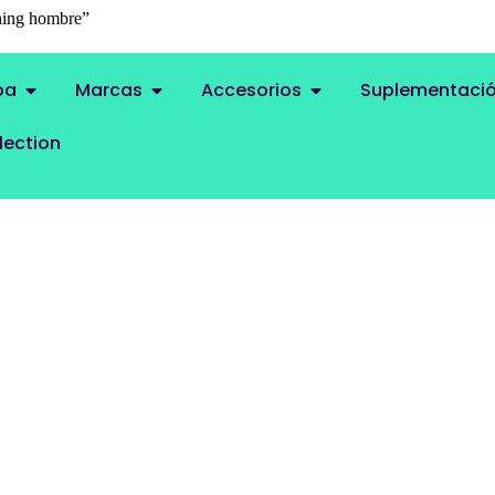
nning hombre”
ning hombre
pa
Marcas
Accesorios
Suplementaci
lection