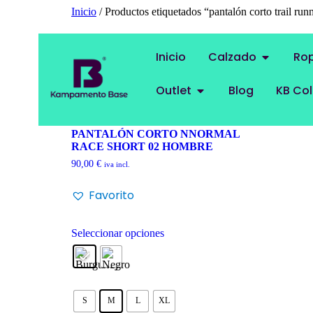
Inicio
/ Productos etiquetados “pantalón corto trail ru
pantalón corto trail run
Inicio
Calzado
Ro
Mostrando el único resultado
Outlet
Blog
KB Col
PANTALÓN CORTO NNORMAL
RACE SHORT 02 HOMBRE
90,00
€
iva incl.
Favorito
Seleccionar opciones
S
M
L
XL