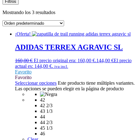
Filtros
Mostrando los 3 resultados
¡Oferta!
ADIDAS TERREX AGRAVIC SL
160,00
€
El precio original era: 160,00 €.
144,00
€
El precio
actual es: 144,00 €.
iva incl.
Favorito
Favorito
Seleccionar opciones
Este producto tiene múltiples variantes.
Las opciones se pueden elegir en la página de producto
42
42 2/3
43 1/3
44
44 2/3
45 1/3
46
Clear