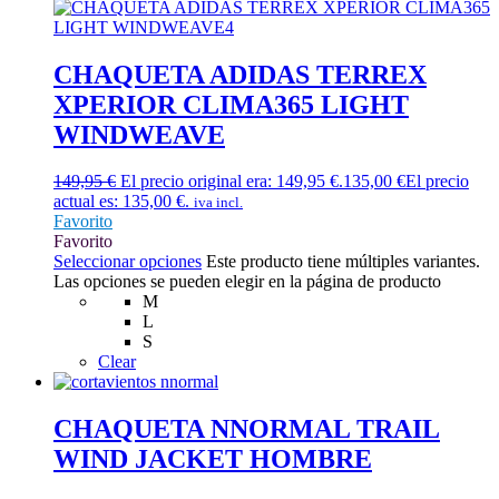
CHAQUETA ADIDAS TERREX
XPERIOR CLIMA365 LIGHT
WINDWEAVE
149,95
€
El precio original era: 149,95 €.
135,00
€
El precio
actual es: 135,00 €.
iva incl.
Favorito
Favorito
Seleccionar opciones
Este producto tiene múltiples variantes.
Las opciones se pueden elegir en la página de producto
M
L
S
Clear
CHAQUETA NNORMAL TRAIL
WIND JACKET HOMBRE