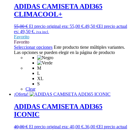
ADIDAS CAMISETA ADI365
CLIMACOOL+
55,00
€
El precio original era: 55,00 €.
49,50
€
El precio actual
es: 49,50 €.
iva incl.
Favorito
Favorito
Seleccionar opciones
Este producto tiene múltiples variantes.
Las opciones se pueden elegir en la página de producto
M
L
XL
S
Clear
¡Oferta!
ADIDAS CAMISETA ADI365
ICONIC
40,00
€
El precio original era: 40,00 €.
36,00
€
El precio actual