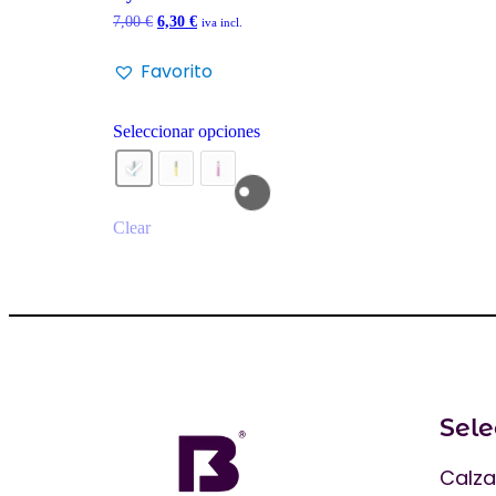
7,00
€
6,30
€
iva incl.
Favorito
Seleccionar opciones
Clear
Sel
Calz