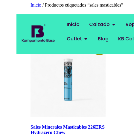
Inicio
/ Productos etiquetados “sales masticables”
sales masticables
Inicio
Calzado
Ro
Mostrando el único resultado
Outlet
Blog
KB Col
¡Oferta!
Sales Minerales Masticables 226ERS
Hydrazero Chew