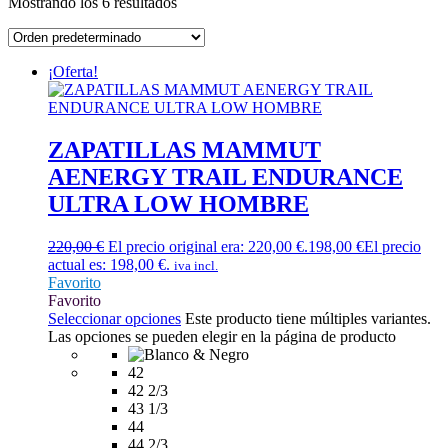
Mostrando los 6 resultados
¡Oferta!
ZAPATILLAS MAMMUT
AENERGY TRAIL ENDURANCE
ULTRA LOW HOMBRE
220,00
€
El precio original era: 220,00 €.
198,00
€
El precio
actual es: 198,00 €.
iva incl.
Favorito
Favorito
Seleccionar opciones
Este producto tiene múltiples variantes.
Las opciones se pueden elegir en la página de producto
42
42 2/3
43 1/3
44
44 2/3