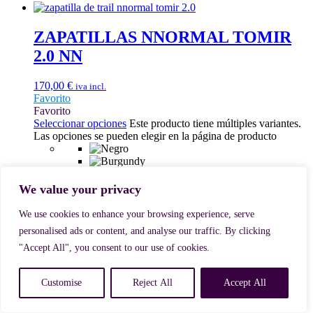
ZAPATILLAS NNORMAL TOMIR
2.0 NN
170,00
€
iva incl.
Favorito
Favorito
Seleccionar opciones
Este producto tiene múltiples variantes.
Las opciones se pueden elegir en la página de producto
We value your privacy
38
We use cookies to enhance your browsing experience, serve
38 2/3
personalised ads or content, and analyse our traffic. By clicking
39 1/3
"Accept All", you consent to our use of cookies.
40
40 2/3
41 1/3
Customise
Reject All
Accept All
42
42 2/3
43 1/3