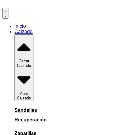
Ir
al
contenido
Inicio
Calzado
Cerrar
Calzado
Abrir
Calzado
Sandalias
Recuperación
Zapatillas