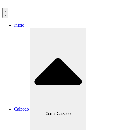
Ir
al
contenido
Inicio
Calzado
Cerrar Calzado