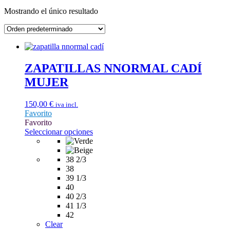
Mostrando el único resultado
ZAPATILLAS NNORMAL CADÍ
MUJER
150,00
€
iva incl.
Favorito
Favorito
Este
Seleccionar opciones
producto
tiene
múltiples
38 2/3
variantes.
38
Las
39 1/3
opciones
40
se
40 2/3
pueden
41 1/3
elegir
42
en
Clear