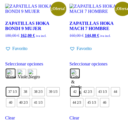
¡Oferta!
¡Oferta
ZAPATILLAS HOKA
ZAPATILLAS HOKA
BONDI 9 MUJER
MACH 7 HOMBRE
180,00
€
162,00
€
160,00
€
144,00
€
iva incl.
iva incl.
Favorito
Favorito
Seleccionar opciones
Seleccionar opciones
37 1/3
38
38 2/3
39 1/3
42
42 2/3
43 1/3
44
40
40 2/3
41 1/3
44 2/3
45 1/3
46
Clear
Clear