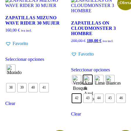
¡Oferta
ZAPATILLAS MIZUNO
WAVE RIDER 30 MUJER
ZAPATILLAS ON
CLOUDMONSTER 3
160,00
€
iva incl.
HOMBRE
200,00
€
180,00
€
iva incl.
Favorito
Favorito
Seleccionar opciones
Seleccionar opciones
38
39
40
41
42
43
44
45
46
Clear
Clear