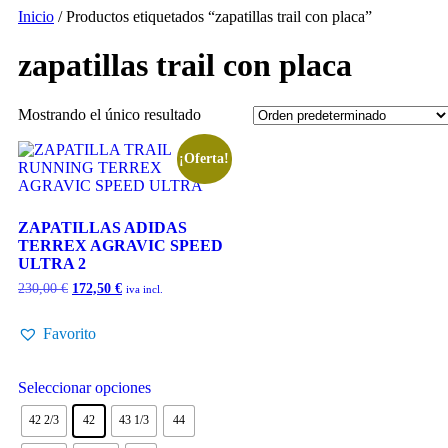
Inicio
/ Productos etiquetados “zapatillas trail con placa”
zapatillas trail con placa
Mostrando el único resultado
¡Oferta!
ZAPATILLAS ADIDAS
TERREX AGRAVIC SPEED
ULTRA 2
230,00
€
172,50
€
iva incl.
Favorito
Seleccionar opciones
42 2/3
42
43 1/3
44