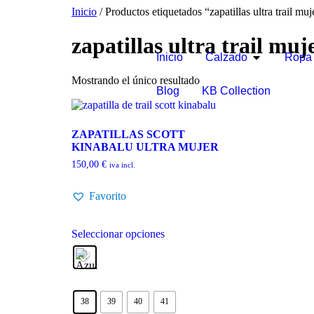
Inicio
/ Productos etiquetados “zapatillas ultra trail muj
zapatillas ultra trail muj
Inicio
Calzado
Ropa
Mostrando el único resultado
Blog
KB Collection
ZAPATILLAS SCOTT
KINABALU ULTRA MUJER
150,00
€
iva incl.
Favorito
Seleccionar opciones
38
39
40
41