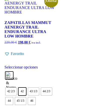
¡Oferta!
ZAPATILLAS MAMMUT
AENERGY TRAIL
ENDURANCE ULTRA
LOW HOMBRE
220,00
€
198,00
€
iva incl.
Favorito
Seleccionar opciones
42 2/3
42
43 1/3
44 2/3
44
45 1/3
46