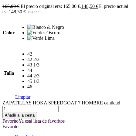
165,00
€
El precio original era: 165,00 €.
148,50
€
El precio actual
es: 148,50 €.
iva incl.
Color
42
42 2/3
43 1/3
44
Talla
44 2/3
45 1/3
46
Limpiar
ZAPATILLAS HOKA SPEEDGOAT 7 HOMBRE cantidad
Añadir a la cesta
Favorito
Ya está lista de favoritos
Favorito