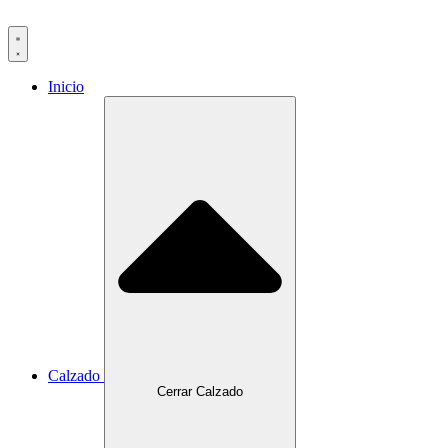
Ir
al
contenido
Inicio
Calzado
Cerrar Calzado