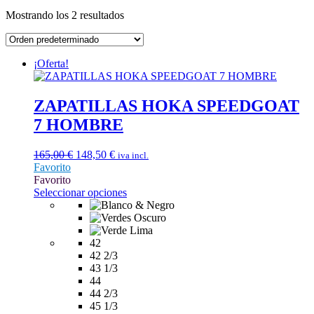
Mostrando los 2 resultados
¡Oferta!
ZAPATILLAS HOKA SPEEDGOAT
7 HOMBRE
El
El
165,00
€
148,50
€
iva incl.
precio
precio
Favorito
original
actual
Favorito
era:
es:
Este
Seleccionar opciones
165,00 €.
148,50 €.
producto
tiene
múltiples
variantes.
42
Las
42 2/3
opciones
43 1/3
se
44
pueden
44 2/3
elegir
45 1/3