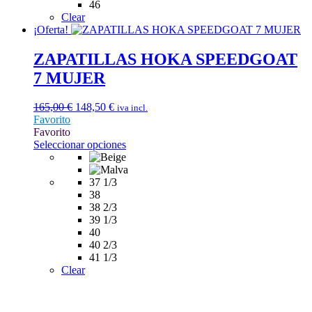
en
46
la
Clear
página
¡Oferta!
de
producto
ZAPATILLAS HOKA SPEEDGOAT
7 MUJER
El
El
165,00
€
148,50
€
iva incl.
precio
precio
Favorito
original
actual
Favorito
era:
es:
Este
Seleccionar opciones
165,00 €.
148,50 €.
producto
tiene
múltiples
37 1/3
variantes.
38
Las
38 2/3
opciones
39 1/3
se
40
pueden
40 2/3
elegir
41 1/3
en
Clear
la
página
de